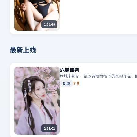
1:56:49
最新上线
危城审判
危城审判是一部以冒险为核心的影视作品，
7.8
动漫
2:39:02