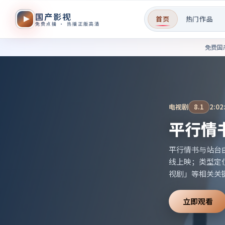
国产影视
首页
热门作品
免费点播 · 热播正版高清
免费国产影视作品在线观看——
免费国
电影
9.6
2:22:5
云端、
云端、告别仪式
日本，2024
剧」「2024高
立即观看