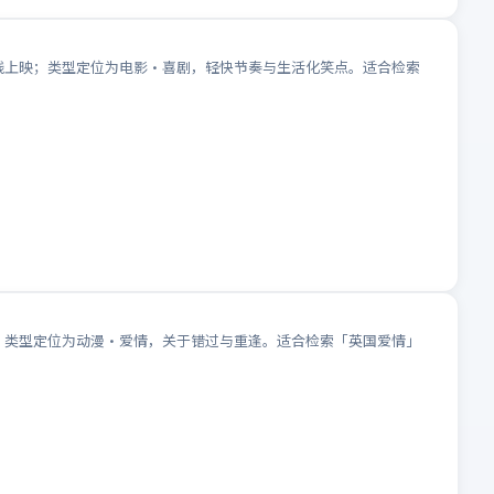
院线上映；类型定位为电影·喜剧，轻快节奏与生活化笑点。适合检索
映；类型定位为动漫·爱情，关于错过与重逢。适合检索「英国爱情」