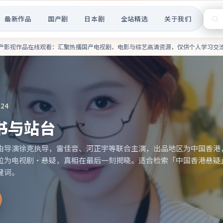
最新作品
国产剧
日本剧
全站精选
关于我们
热播国产电视剧、电影与综艺高
产影视作品在线观看
：汇聚热播国产电视剧、电影与综艺高清资源，仅供个人学习交
4
告别仪式与一纸书信
与一纸书信由导演维伦纽瓦执导，亚当·德赖弗、易烊千玺等联合主
年06月院线上映；类型定位为电影·喜剧，轻快节奏与生活化笑点。适
分电影」等相关关键词。