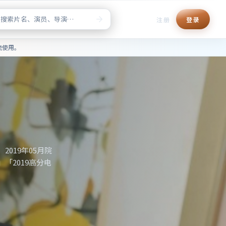
注册
登录
清正版点播，片单检索与榜单推
流使用。
演，出品地区为
合检索「日本喜