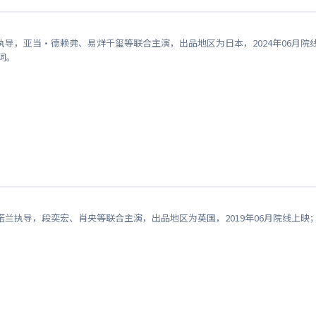
导，亚当·德赖弗、易烊千玺等联合主演，出品地区为日本，2024年06月
词。
）
兰执导，段奕宏、肖央等联合主演，出品地区为英国，2019年06月院线上